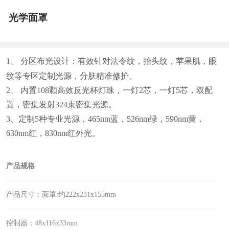
光学面罩
1、 分区布光设计：有效针对法令纹，抬头纹，苹果肌，眼
纹等专区定制光源，分肤精准修护。
2、 内置108颗高效反光杯灯珠，一灯2芯，一灯5芯，双配
置，密集发射324束密集光源。
3、定制5种专业光源，465nm蓝，526nm绿，590nm黄，
630nm红，830nm红外光。
产品规格
产品尺寸：面罩:约222x231x155mm
控制器：48x116x33mm