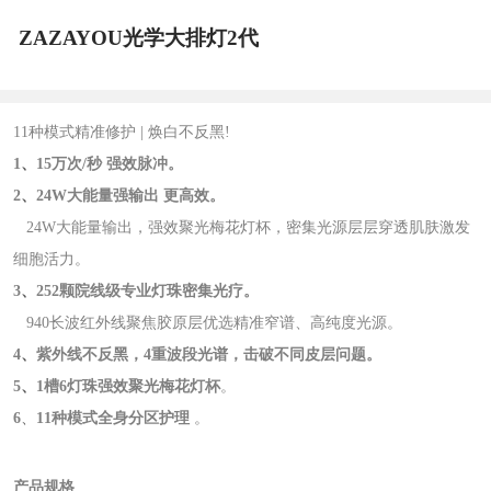
ZAZAYOU光学大排灯2代
11种模式精准修护 | 焕白不反黑!
1
、
15万次/秒 强效脉冲。
2
、
24W大能量强输出 更高效。
24W大能量输出，强效聚光梅花灯杯，密集光源层层穿透肌肤激发
细胞活力。
3
、
252颗院线级专业灯珠密集光疗。
940长波红外线聚焦胶原层优选精准窄谱、高纯度光源。
4
、
紫外线不反黑，4重波段光谱，击破不同皮层问题。
5
、
1槽6灯珠强效聚光梅花灯杯
。
6
、
11种模式全身分区护理
。
产品规格